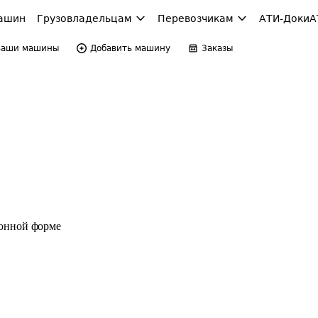
ашин
Грузовладельцам
Перевозчикам
АТИ-Доки
А
Ваши машины
Добавить машину
Заказы
ронной форме