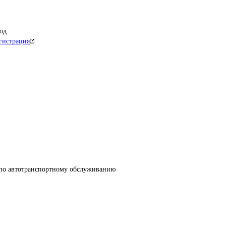
од
гистрация
 по автотранспортному обслуживанию