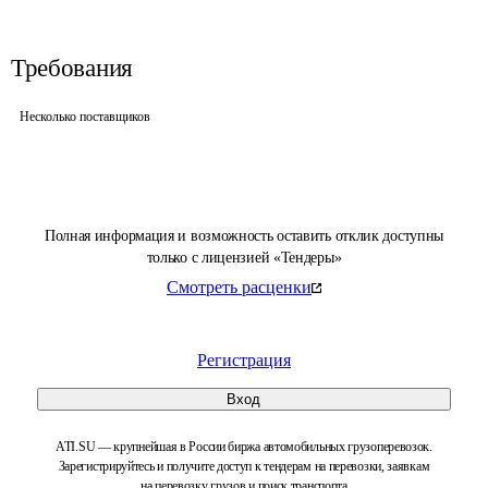
Требования
Несколько поставщиков
Полная информация и возможность оставить отклик доступны
только с лицензией «Тендеры»
Смотреть расценки
Регистрация
Вход
ATI.SU — крупнейшая в России биржа автомобильных грузоперевозок.
Зарегистрируйтесь и получите доступ к тендерам на перевозки, заявкам
на перевозку грузов и поиск транспорта