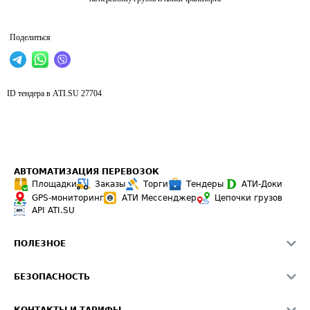
Поделиться
ID тендера в ATI.SU
27704
АВТОМАТИЗАЦИЯ ПЕРЕВОЗОК
Площадки
Заказы
Торги
Тендеры
АТИ-Доки
GPS-мониторинг
АТИ Мессенджер
Цепочки грузов
API ATI.SU
ПОЛЕЗНОЕ
Расчет расстояний
БЕЗОПАСНОСТЬ
Академия ATI.SU
ATI.SU о безопасности
Звезды ATI.SU на вашем сайте