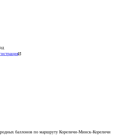
од
гистрация
ородных баллонов по маршруту Кореличи-Минск-Кореличи