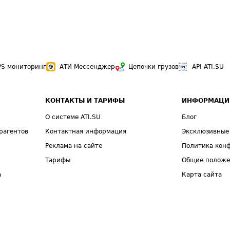
PS-мониторинг
АТИ Мессенджер
Цепочки грузов
API ATI.SU
КОНТАКТЫ И ТАРИФЫ
ИНФОРМАЦИ
О системе ATI.SU
Блог
рагентов
Контактная информация
Эксклюзивные
Реклама на сайте
Политика кон
Тарифы
Общие полож
а
Карта сайта