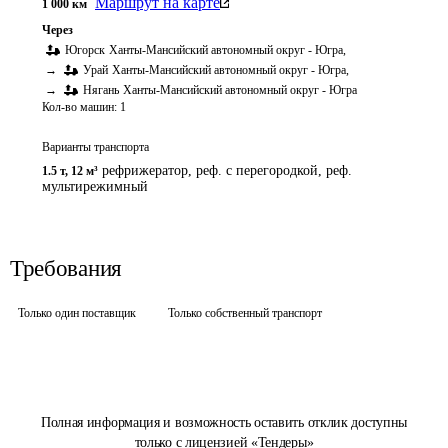
Маршрут на карте
1 000
км
Через
Югорск
Ханты-Мансийский автономный округ - Югра
,
→
Урай
Ханты-Мансийский автономный округ - Югра
,
→
Нягань
Ханты-Мансийский автономный округ - Югра
Кол-во машин:
1
Варианты транспорта
рефрижератор, реф. с перегородкой, реф.
1.5 т
,
12 м³
мультирежимный
Требования
Только один поставщик
Только собственный транспорт
Полная информация и возможность оставить отклик доступны
только с лицензией «Тендеры»