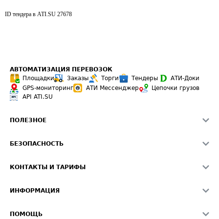
ID тендера в ATI.SU
27678
АВТОМАТИЗАЦИЯ ПЕРЕВОЗОК
Площадки
Заказы
Торги
Тендеры
АТИ-Доки
GPS-мониторинг
АТИ Мессенджер
Цепочки грузов
API ATI.SU
ПОЛЕЗНОЕ
Расчет расстояний
БЕЗОПАСНОСТЬ
Академия ATI.SU
ATI.SU о безопасности
Звезды ATI.SU на вашем сайте
КОНТАКТЫ И ТАРИФЫ
Памятка по проверке контрагентов
Индекс ATI.SU FTL РФ
О системе ATI.SU
Светофор+
Средние ставки
ИНФОРМАЦИЯ
Контактная информация
Страхование
Выгодные направления
Блог
Реклама на сайте
О формировании Паспорта
ПОМОЩЬ