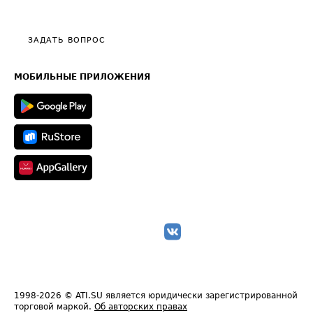
Эксклюзивные материалы
Тарифы
Видео по работе с ATI.SU
Политика конфиденциальности
Полезное по перевозкам
Общие положения
ЗАДАТЬ ВОПРОС
Часто задаваемые вопросы (FAQ)
Карта сайта
Техническая информация
МОБИЛЬНЫЕ ПРИЛОЖЕНИЯ
1998-2026
© ATI.SU является юридически зарегистрированной
торговой маркой.
Об авторских правах