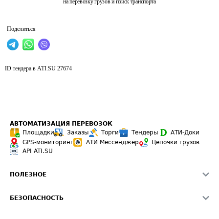
на перевозку грузов и поиск транспорта
Поделиться
ID тендера в ATI.SU
27674
АВТОМАТИЗАЦИЯ ПЕРЕВОЗОК
Площадки
Заказы
Торги
Тендеры
АТИ-Доки
GPS-мониторинг
АТИ Мессенджер
Цепочки грузов
API ATI.SU
ПОЛЕЗНОЕ
Расчет расстояний
БЕЗОПАСНОСТЬ
Академия ATI.SU
ATI.SU о безопасности
Звезды ATI.SU на вашем сайте