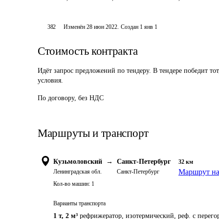
382
Изменён
28 июн 2022
.
Создан
1 янв 1
Стоимость контракта
Идёт запрос предложений по тендеру. В тендере победит то
условия.
По договору, без НДС
Маршруты и транспорт
Кузьмоловский
→
Санкт-Петербург
32
км
Маршрут на
Ленинградская обл.
Санкт-Петербург
Кол-во машин:
1
Варианты транспорта
1 т
,
2 м³
рефрижератор, изотермический, реф. с перег