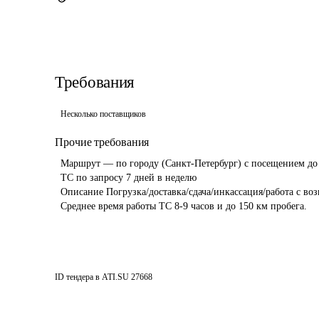
Требования
Несколько поставщиков
Прочие требования
  Маршрут — по городу (Санкт-Петербург) с посещением до 15 адресов

  ТС по запросу 7 дней в неделю

  Описание Погрузка/доставка/сдача/инкассация/работа с возвратами/возврат на склад/документооборот/возврат оборотной тары 

  Среднее время работы ТС 8-9 часов и до 150 км пробега. 
ID тендера в ATI.SU
27668