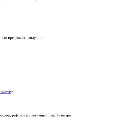
т, кто предложит наилучшие
 карте
ородкой, реф. мультирежимный, реф.+изотерм