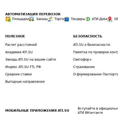
АВТОМАТИЗАЦИЯ ПЕРЕВОЗОК
Площадки
Заказы
Торги
Тендеры
АТИ-Доки
G
ПОЛЕЗНОЕ
БЕЗОПАСНОСТЬ
Расчет расстояний
ATI.SU о безопасности
Академия ATI.SU
Памятка по проверке конт
Звезды ATI.SU на вашем сайте
Светофор+
Индекс ATI.SU FTL РФ
Страхование
Средние ставки
О формировании Паспорт
Выгодные направления
Вступайте в официальн
МОБИЛЬНЫЕ ПРИЛОЖЕНИЯ ATI.SU
АТИ ВКонтакте