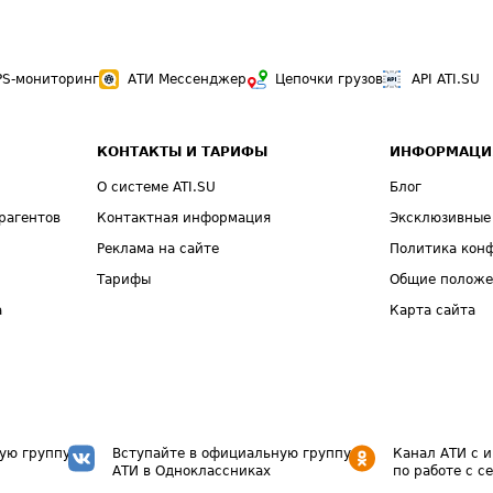
PS-мониторинг
АТИ Мессенджер
Цепочки грузов
API ATI.SU
КОНТАКТЫ И ТАРИФЫ
ИНФОРМАЦИ
О системе ATI.SU
Блог
рагентов
Контактная информация
Эксклюзивные
Реклама на сайте
Политика кон
Тарифы
Общие полож
а
Карта сайта
ую группу
Вступайте в официальную группу
Канал АТИ с 
АТИ в Одноклассниках
по работе с с