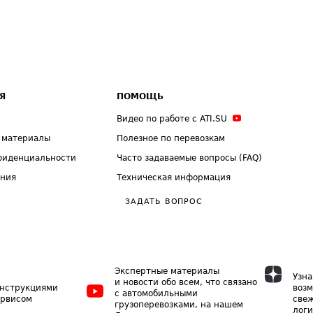
Я
ПОМОЩЬ
Видео по работе с ATI.SU
 материалы
Полезное по перевозкам
фиденциальности
Часто задаваемые вопросы (FAQ)
ения
Техническая информация
ЗАДАТЬ ВОПРОС
Экспертные материалы
Узна
и новости обо всем, что связано
инструкциями
возм
с автомобильными
ервисом
свеж
грузоперевозками, на нашем
логи