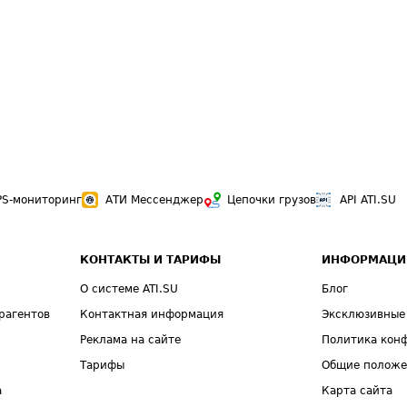
PS-мониторинг
АТИ Мессенджер
Цепочки грузов
API ATI.SU
КОНТАКТЫ И ТАРИФЫ
ИНФОРМАЦИ
О системе ATI.SU
Блог
рагентов
Контактная информация
Эксклюзивные
Реклама на сайте
Политика кон
Тарифы
Общие полож
а
Карта сайта