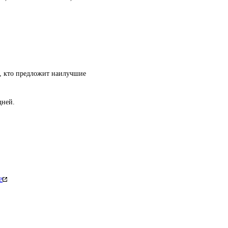
т, кто предложит наилучшие
дней.
е