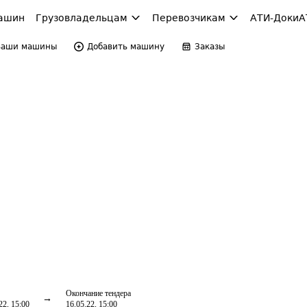
ашин
Грузовладельцам
Перевозчикам
АТИ-Доки
А
Ваши машины
Добавить машину
Заказы
Окончание тендера
22, 15:00
16.05.22, 15:00