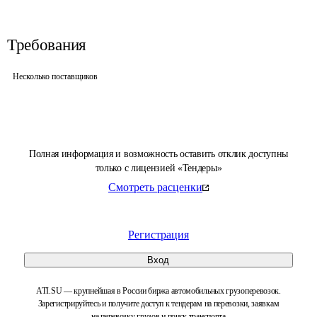
Требования
Несколько поставщиков
Полная информация и возможность оставить отклик доступны
только с лицензией «Тендеры»
Смотреть расценки
Регистрация
Вход
ATI.SU — крупнейшая в России биржа автомобильных грузоперевозок.
Зарегистрируйтесь и получите доступ к тендерам на перевозки, заявкам
на перевозку грузов и поиск транспорта