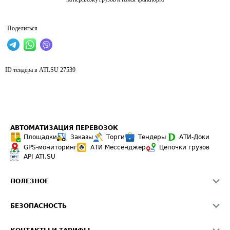
Поделиться
ID тендера в ATI.SU
27539
АВТОМАТИЗАЦИЯ ПЕРЕВОЗОК
Площадки
Заказы
Торги
Тендеры
АТИ-Доки
GPS-мониторинг
АТИ Мессенджер
Цепочки грузов
API ATI.SU
ПОЛЕЗНОЕ
Расчет расстояний
БЕЗОПАСНОСТЬ
Академия ATI.SU
ATI.SU о безопасности
Звезды ATI.SU на вашем сайте