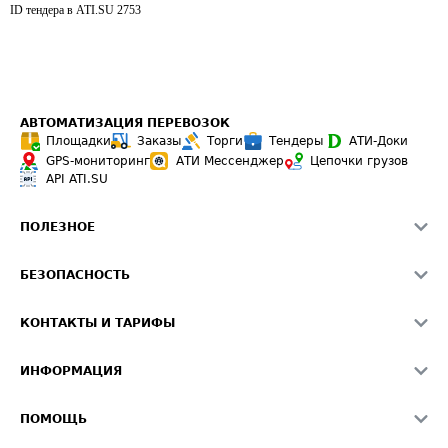
ID тендера в ATI.SU
2753
АВТОМАТИЗАЦИЯ ПЕРЕВОЗОК
Площадки
Заказы
Торги
Тендеры
АТИ-Доки
GPS-мониторинг
АТИ Мессенджер
Цепочки грузов
API ATI.SU
ПОЛЕЗНОЕ
Расчет расстояний
БЕЗОПАСНОСТЬ
Академия ATI.SU
ATI.SU о безопасности
Звезды ATI.SU на вашем сайте
КОНТАКТЫ И ТАРИФЫ
Памятка по проверке контрагентов
Индекс ATI.SU FTL РФ
О системе ATI.SU
Светофор+
Средние ставки
ИНФОРМАЦИЯ
Контактная информация
Страхование
Выгодные направления
Блог
Реклама на сайте
О формировании Паспорта
ПОМОЩЬ
Эксклюзивные материалы
Тарифы