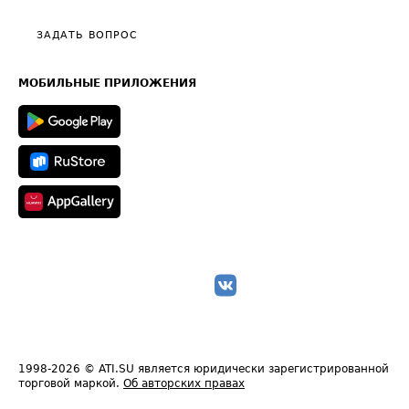
Видео по работе с ATI.SU
Политика конфиденциальности
Полезное по перевозкам
Общие положения
ЗАДАТЬ ВОПРОС
Часто задаваемые вопросы (FAQ)
Карта сайта
Техническая информация
МОБИЛЬНЫЕ ПРИЛОЖЕНИЯ
1998-2026
© ATI.SU является юридически зарегистрированной
торговой маркой.
Об авторских правах