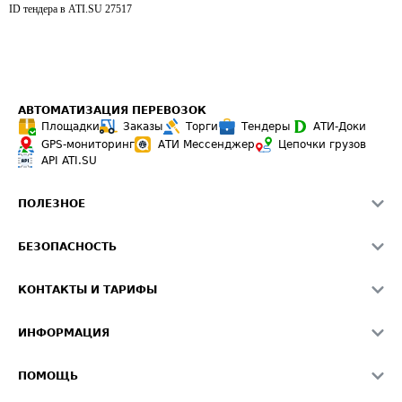
ID тендера в ATI.SU
27517
АВТОМАТИЗАЦИЯ ПЕРЕВОЗОК
Площадки
Заказы
Торги
Тендеры
АТИ-Доки
GPS-мониторинг
АТИ Мессенджер
Цепочки грузов
API ATI.SU
ПОЛЕЗНОЕ
Расчет расстояний
БЕЗОПАСНОСТЬ
Академия ATI.SU
ATI.SU о безопасности
Звезды ATI.SU на вашем сайте
КОНТАКТЫ И ТАРИФЫ
Памятка по проверке контрагентов
Индекс ATI.SU FTL РФ
О системе ATI.SU
Светофор+
Средние ставки
ИНФОРМАЦИЯ
Контактная информация
Страхование
Выгодные направления
Блог
Реклама на сайте
О формировании Паспорта
ПОМОЩЬ
Эксклюзивные материалы
Тарифы