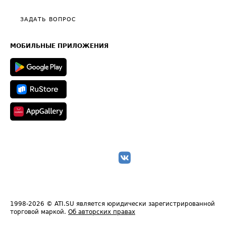
Видео по работе с ATI.SU
Политика конфиденциальности
Полезное по перевозкам
Общие положения
ЗАДАТЬ ВОПРОС
Часто задаваемые вопросы (FAQ)
Карта сайта
Техническая информация
МОБИЛЬНЫЕ ПРИЛОЖЕНИЯ
1998-2026
© ATI.SU является юридически зарегистрированной
торговой маркой.
Об авторских правах