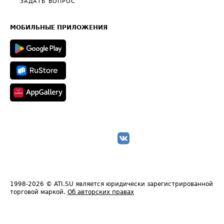
Общие положения
ЗАДАТЬ ВОПРОС
Часто задаваемые вопросы (FAQ)
Карта сайта
Техническая информация
МОБИЛЬНЫЕ ПРИЛОЖЕНИЯ
1998-2026
© ATI.SU является юридически зарегистрированной
торговой маркой.
Об авторских правах