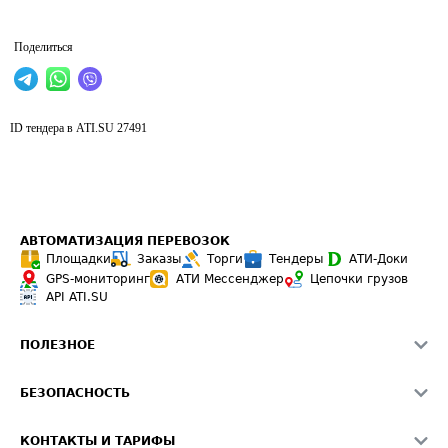
Поделиться
ID тендера в ATI.SU
27491
АВТОМАТИЗАЦИЯ ПЕРЕВОЗОК
Площадки
Заказы
Торги
Тендеры
АТИ-Доки
GPS-мониторинг
АТИ Мессенджер
Цепочки грузов
API ATI.SU
ПОЛЕЗНОЕ
Расчет расстояний
БЕЗОПАСНОСТЬ
Академия ATI.SU
ATI.SU о безопасности
Звезды ATI.SU на вашем сайте
КОНТАКТЫ И ТАРИФЫ