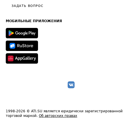
Полезное по перевозкам
Общие положения
ЗАДАТЬ ВОПРОС
Часто задаваемые вопросы (FAQ)
Карта сайта
Техническая информация
МОБИЛЬНЫЕ ПРИЛОЖЕНИЯ
1998-2026
© ATI.SU является юридически зарегистрированной
торговой маркой.
Об авторских правах