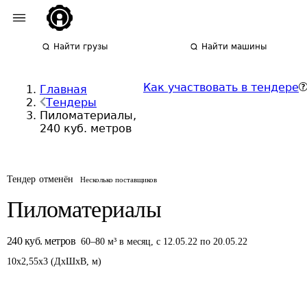
Найти грузы
Найти машины
Как участвовать в тендере
Главная
Тендеры
Пиломатериалы,
240 куб. метров
Тендер отменён
Несколько поставщиков
Пиломатериалы
240
куб. метров
60
–
80
м³
в месяц
,
с 12.05.22 по 20.05.22
10
x
2,55
x
3
(
ДxШxВ
,
м
)