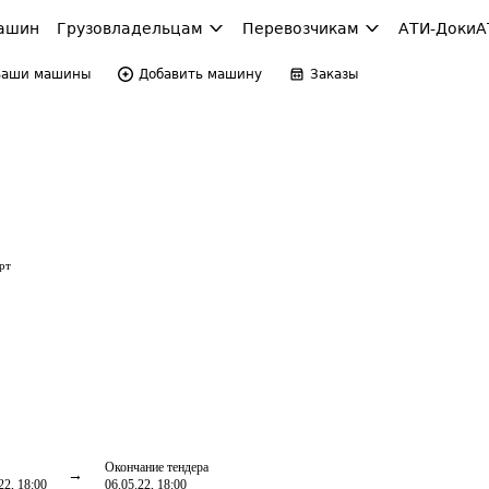
ашин
Грузовладельцам
Перевозчикам
АТИ-Доки
А
Ваши машины
Добавить машину
Заказы
рт
Окончание тендера
22, 18:00
06.05.22, 18:00