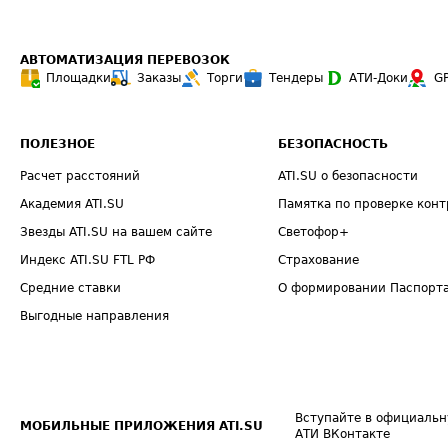
АВТОМАТИЗАЦИЯ ПЕРЕВОЗОК
Площадки
Заказы
Торги
Тендеры
АТИ-Доки
G
ПОЛЕЗНОЕ
БЕЗОПАСНОСТЬ
Расчет расстояний
ATI.SU о безопасности
Академия ATI.SU
Памятка по проверке конт
Звезды ATI.SU на вашем сайте
Светофор+
Индекс ATI.SU FTL РФ
Страхование
Средние ставки
О формировании Паспорт
Выгодные направления
Вступайте в официальн
МОБИЛЬНЫЕ ПРИЛОЖЕНИЯ ATI.SU
АТИ ВКонтакте