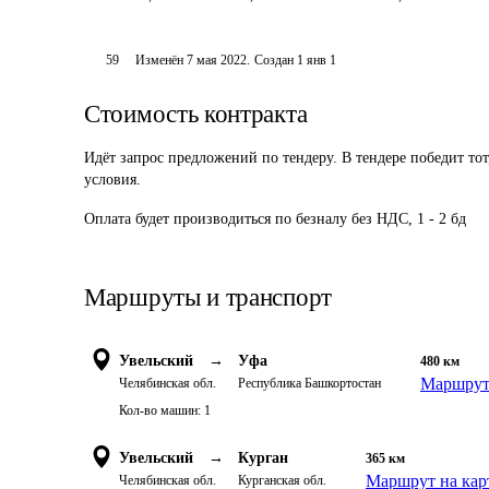
59
Изменён
7 мая 2022
.
Создан
1 янв 1
Стоимость контракта
Идёт запрос предложений по тендеру. В тендере победит то
условия.
Оплата будет производиться по безналу без НДС, 1 - 2 бд
Маршруты и транспорт
Увельский
→
Уфа
480
км
Маршрут 
Челябинская обл.
Республика Башкортостан
Кол-во машин:
1
Увельский
→
Курган
365
км
Маршрут на кар
Челябинская обл.
Курганская обл.