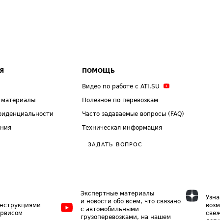
Я
ПОМОЩЬ
Видео по работе с ATI.SU
 материалы
Полезное по перевозкам
фиденциальности
Часто задаваемые вопросы (FAQ)
ения
Техническая информация
ЗАДАТЬ ВОПРОС
Экспертные материалы
Узна
и новости обо всем, что связано
инструкциями
возм
с автомобильными
ервисом
свеж
грузоперевозками, на нашем