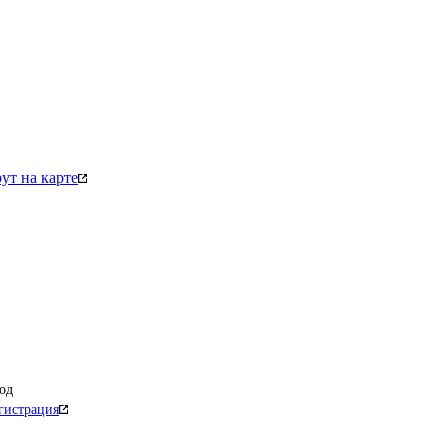
т на карте
од
гистрация