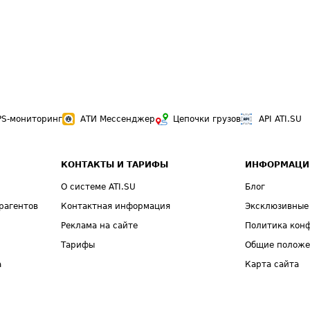
PS-мониторинг
АТИ Мессенджер
Цепочки грузов
API ATI.SU
КОНТАКТЫ И ТАРИФЫ
ИНФОРМАЦИ
О системе ATI.SU
Блог
рагентов
Контактная информация
Эксклюзивные
Реклама на сайте
Политика кон
Тарифы
Общие полож
а
Карта сайта