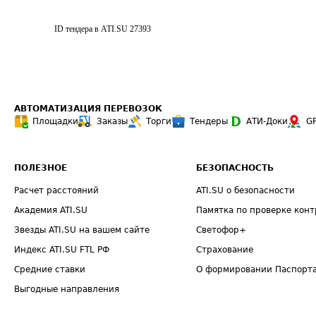
ID тендера в ATI.SU
27393
АВТОМАТИЗАЦИЯ ПЕРЕВОЗОК
Площадки
Заказы
Торги
Тендеры
АТИ-Доки
G
ПОЛЕЗНОЕ
БЕЗОПАСНОСТЬ
Расчет расстояний
ATI.SU о безопасности
Академия ATI.SU
Памятка по проверке конт
Звезды ATI.SU на вашем сайте
Светофор+
Индекс ATI.SU FTL РФ
Страхование
Средние ставки
О формировании Паспорт
Выгодные направления