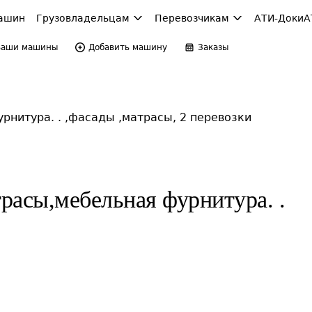
ашин
Грузовладельцам
Перевозчикам
АТИ-Доки
А
Ваши машины
Добавить машину
Заказы
нитура. . ,фасады ,матрасы, 2 перевозки
расы,мебельная фурнитура. .