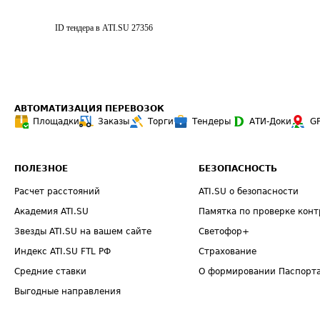
ID тендера в ATI.SU
27356
АВТОМАТИЗАЦИЯ ПЕРЕВОЗОК
Площадки
Заказы
Торги
Тендеры
АТИ-Доки
G
ПОЛЕЗНОЕ
БЕЗОПАСНОСТЬ
Расчет расстояний
ATI.SU о безопасности
Академия ATI.SU
Памятка по проверке конт
Звезды ATI.SU на вашем сайте
Светофор+
Индекс ATI.SU FTL РФ
Страхование
Средние ставки
О формировании Паспорт
Выгодные направления