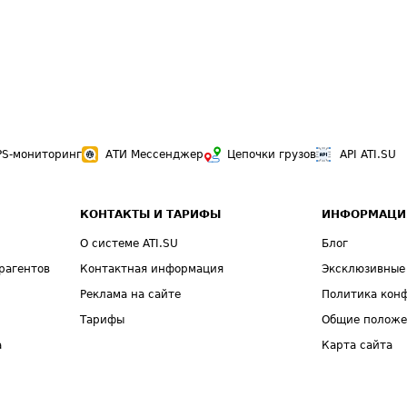
PS-мониторинг
АТИ Мессенджер
Цепочки грузов
API ATI.SU
КОНТАКТЫ И ТАРИФЫ
ИНФОРМАЦИ
О системе ATI.SU
Блог
рагентов
Контактная информация
Эксклюзивные
Реклама на сайте
Политика кон
Тарифы
Общие полож
а
Карта сайта