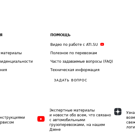
Я
ПОМОЩЬ
Видео по работе с ATI.SU
 материалы
Полезное по перевозкам
фиденциальности
Часто задаваемые вопросы (FAQ)
ения
Техническая информация
ЗАДАТЬ ВОПРОС
Экспертные материалы
Узна
и новости обо всем, что связано
инструкциями
возм
с автомобильными
ервисом
свеж
грузоперевозками, на нашем
логи
Дзене