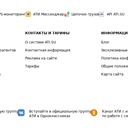
PS-мониторинг
АТИ Мессенджер
Цепочки грузов
API ATI.SU
КОНТАКТЫ И ТАРИФЫ
ИНФОРМАЦИ
О системе ATI.SU
Блог
рагентов
Контактная информация
Эксклюзивные
Реклама на сайте
Политика кон
Тарифы
Общие полож
а
Карта сайта
ую группу
Вступайте в официальную группу
Канал АТИ с 
АТИ в Одноклассниках
по работе с с