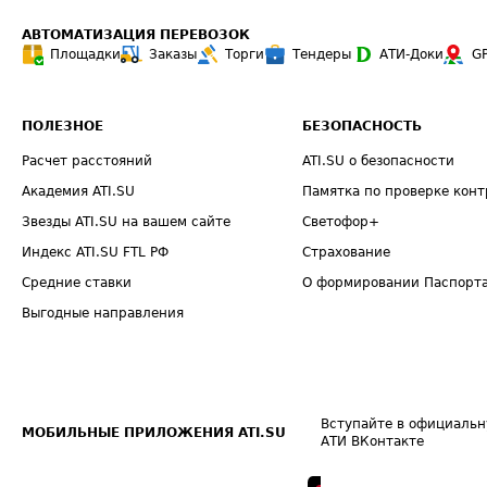
АВТОМАТИЗАЦИЯ ПЕРЕВОЗОК
Площадки
Заказы
Торги
Тендеры
АТИ-Доки
G
ПОЛЕЗНОЕ
БЕЗОПАСНОСТЬ
Расчет расстояний
ATI.SU о безопасности
Академия ATI.SU
Памятка по проверке конт
Звезды ATI.SU на вашем сайте
Светофор+
Индекс ATI.SU FTL РФ
Страхование
Средние ставки
О формировании Паспорт
Выгодные направления
Вступайте в официальн
МОБИЛЬНЫЕ ПРИЛОЖЕНИЯ ATI.SU
АТИ ВКонтакте