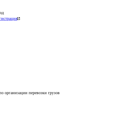
од
гистрация
по организации перевозки грузов