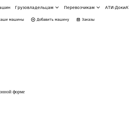
ашин
Грузовладельцам
Перевозчикам
АТИ-Доки
А
Ваши машины
Добавить машину
Заказы
ронной форме