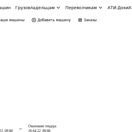
ашин
Грузовладельцам
Перевозчикам
АТИ-Доки
А
Ваши машины
Добавить машину
Заказы
Окончание тендера
22, 09:00
26.04.22, 09:00