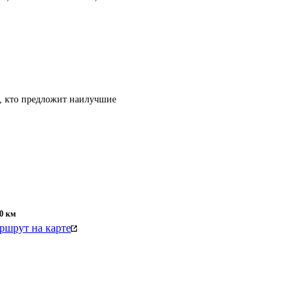
т, кто предложит наилучшие
0
км
ршрут на карте