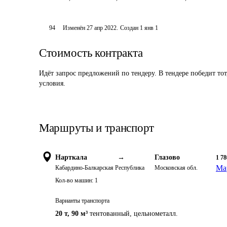
94
Изменён
27 апр 2022
.
Создан
1 янв 1
Стоимость контракта
Идёт запрос предложений по тендеру. В тендере победит то
условия.
Маршруты и транспорт
Нарткала
→
Глазово
1 78
Ма
Кабардино-Балкарская Республика
Московская обл.
Кол-во машин:
1
Варианты транспорта
20 т
,
90 м³
тентованный, цельнометалл.