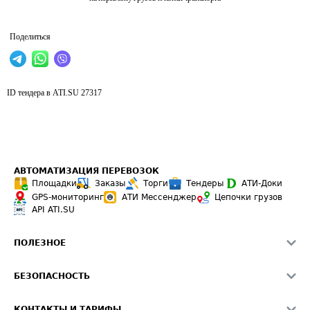
Поделиться
ID тендера в ATI.SU
27317
АВТОМАТИЗАЦИЯ ПЕРЕВОЗОК
Площадки
Заказы
Торги
Тендеры
АТИ-Доки
GPS-мониторинг
АТИ Мессенджер
Цепочки грузов
API ATI.SU
ПОЛЕЗНОЕ
Расчет расстояний
БЕЗОПАСНОСТЬ
Академия ATI.SU
ATI.SU о безопасности
Звезды ATI.SU на вашем сайте
КОНТАКТЫ И ТАРИФЫ