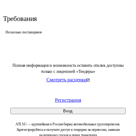
Требования
Несколько поставщиков
Полная информация и возможность оставить отклик доступны
только с лицензией «Тендеры»
Смотреть расценки
Регистрация
Вход
ATI.SU — крупнейшая в России биржа автомобильных грузоперевозок.
Зарегистрируйтесь и получите доступ к тендерам на перевозки, заявкам
на перевозку грузов и поиск транспорта