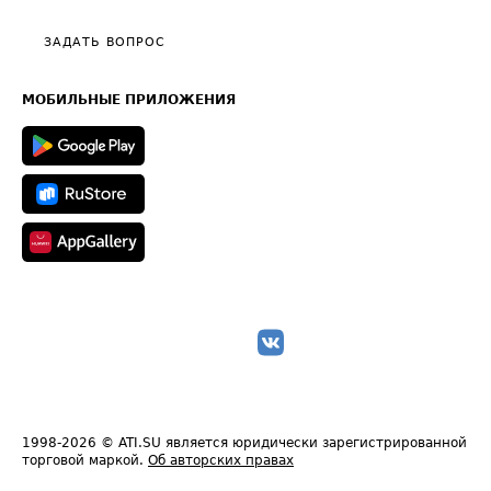
Видео по работе с ATI.SU
Политика конфиденциальности
Полезное по перевозкам
Общие положения
ЗАДАТЬ ВОПРОС
Часто задаваемые вопросы (FAQ)
Карта сайта
Техническая информация
МОБИЛЬНЫЕ ПРИЛОЖЕНИЯ
1998-2026
© ATI.SU является юридически зарегистрированной
торговой маркой.
Об авторских правах