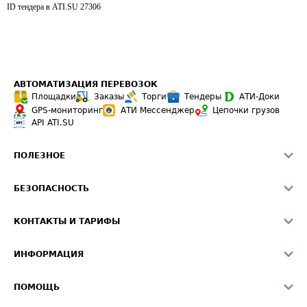
ID тендера в ATI.SU
27306
АВТОМАТИЗАЦИЯ ПЕРЕВОЗОК
Площадки
Заказы
Торги
Тендеры
АТИ-Доки
GPS-мониторинг
АТИ Мессенджер
Цепочки грузов
API ATI.SU
ПОЛЕЗНОЕ
Расчет расстояний
БЕЗОПАСНОСТЬ
Академия ATI.SU
ATI.SU о безопасности
Звезды ATI.SU на вашем сайте
КОНТАКТЫ И ТАРИФЫ
Памятка по проверке контрагентов
Индекс ATI.SU FTL РФ
О системе ATI.SU
Светофор+
Средние ставки
ИНФОРМАЦИЯ
Контактная информация
Страхование
Выгодные направления
Блог
Реклама на сайте
О формировании Паспорта
ПОМОЩЬ
Эксклюзивные материалы
Тарифы