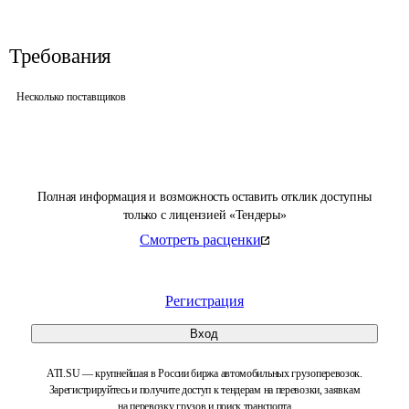
Требования
Несколько поставщиков
Полная информация и возможность оставить отклик доступны
только с лицензией «Тендеры»
Смотреть расценки
Регистрация
Вход
ATI.SU — крупнейшая в России биржа автомобильных грузоперевозок.
Зарегистрируйтесь и получите доступ к тендерам на перевозки, заявкам
на перевозку грузов и поиск транспорта