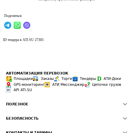
Поделиться
ID тендера в ATI.SU
27305
АВТОМАТИЗАЦИЯ ПЕРЕВОЗОК
Площадки
Заказы
Торги
Тендеры
АТИ-Доки
GPS-мониторинг
АТИ Мессенджер
Цепочки грузов
API ATI.SU
ПОЛЕЗНОЕ
Расчет расстояний
БЕЗОПАСНОСТЬ
Академия ATI.SU
ATI.SU о безопасности
Звезды ATI.SU на вашем сайте
КОНТАКТЫ И ТАРИФЫ