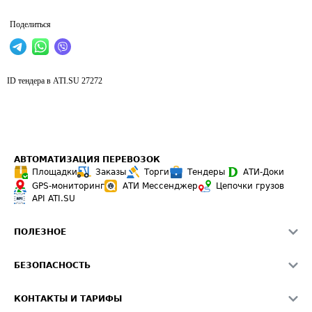
Поделиться
ID тендера в ATI.SU
27272
АВТОМАТИЗАЦИЯ ПЕРЕВОЗОК
Площадки
Заказы
Торги
Тендеры
АТИ-Доки
GPS-мониторинг
АТИ Мессенджер
Цепочки грузов
API ATI.SU
ПОЛЕЗНОЕ
Расчет расстояний
БЕЗОПАСНОСТЬ
Академия ATI.SU
ATI.SU о безопасности
Звезды ATI.SU на вашем сайте
КОНТАКТЫ И ТАРИФЫ
Памятка по проверке контрагентов