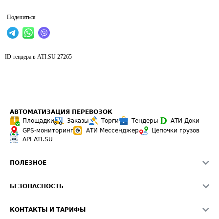
Поделиться
ID тендера в ATI.SU
27265
АВТОМАТИЗАЦИЯ ПЕРЕВОЗОК
Площадки
Заказы
Торги
Тендеры
АТИ-Доки
GPS-мониторинг
АТИ Мессенджер
Цепочки грузов
API ATI.SU
ПОЛЕЗНОЕ
Расчет расстояний
БЕЗОПАСНОСТЬ
Академия ATI.SU
ATI.SU о безопасности
Звезды ATI.SU на вашем сайте
КОНТАКТЫ И ТАРИФЫ
Памятка по проверке контрагентов