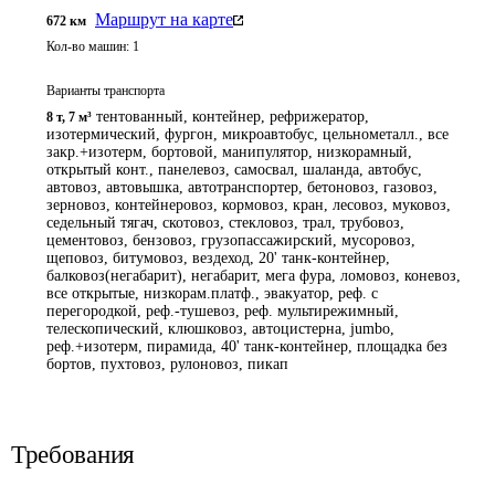
Маршрут на карте
672
км
Кол-во машин:
1
Варианты транспорта
тентованный, контейнер, рефрижератор,
8 т
,
7 м³
изотермический, фургон, микроавтобус, цельнометалл., все
закр.+изотерм, бортовой, манипулятор, низкорамный,
открытый конт., панелевоз, самосвал, шаланда, автобус,
автовоз, автовышка, автотранспортер, бетоновоз, газовоз,
зерновоз, контейнеровоз, кормовоз, кран, лесовоз, муковоз,
седельный тягач, скотовоз, стекловоз, трал, трубовоз,
цементовоз, бензовоз, грузопассажирский, мусоровоз,
щеповоз, битумовоз, вездеход, 20' танк-контейнер,
балковоз(негабарит), негабарит, мега фура, ломовоз, коневоз,
все открытые, низкорам.платф., эвакуатор, реф. с
перегородкой, реф.-тушевоз, реф. мультирежимный,
телескопический, клюшковоз, автоцистерна, jumbo,
реф.+изотерм, пирамида, 40' танк-контейнер, площадка без
бортов, пухтовоз, рулоновоз, пикап
Требования