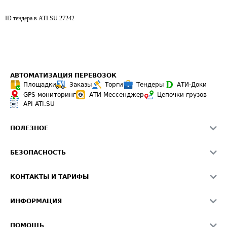
ID тендера в ATI.SU
27242
АВТОМАТИЗАЦИЯ ПЕРЕВОЗОК
Площадки
Заказы
Торги
Тендеры
АТИ-Доки
GPS-мониторинг
АТИ Мессенджер
Цепочки грузов
API ATI.SU
ПОЛЕЗНОЕ
Расчет расстояний
БЕЗОПАСНОСТЬ
Академия ATI.SU
ATI.SU о безопасности
Звезды ATI.SU на вашем сайте
КОНТАКТЫ И ТАРИФЫ
Памятка по проверке контрагентов
Индекс ATI.SU FTL РФ
О системе ATI.SU
Светофор+
Средние ставки
ИНФОРМАЦИЯ
Контактная информация
Страхование
Выгодные направления
Блог
Реклама на сайте
О формировании Паспорта
ПОМОЩЬ