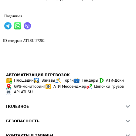
Поделиться
ID тендера в ATI.SU
27202
АВТОМАТИЗАЦИЯ ПЕРЕВОЗОК
Площадки
Заказы
Торги
Тендеры
АТИ-Доки
GPS-мониторинг
АТИ Мессенджер
Цепочки грузов
API ATI.SU
ПОЛЕЗНОЕ
Расчет расстояний
БЕЗОПАСНОСТЬ
Академия ATI.SU
ATI.SU о безопасности
Звезды ATI.SU на вашем сайте
КОНТАКТЫ И ТАРИФЫ