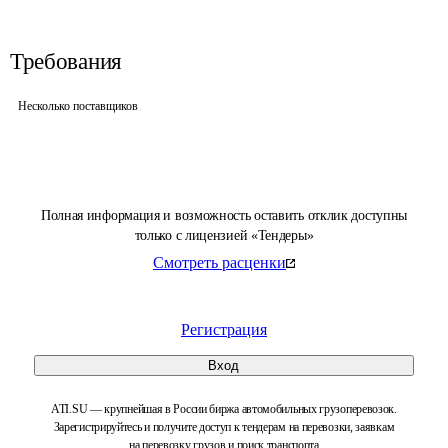
Требования
Несколько поставщиков
Полная информация и возможность оставить отклик доступны
только с лицензией «Тендеры»
Смотреть расценки
Регистрация
Вход
ATI.SU — крупнейшая в России биржа автомобильных грузоперевозок.
Зарегистрируйтесь и получите доступ к тендерам на перевозки, заявкам
на перевозку грузов и поиск транспорта