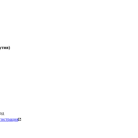
утия)
од
гистрация