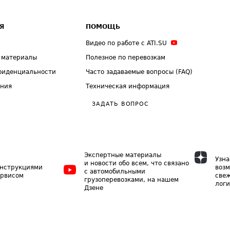
Я
ПОМОЩЬ
Видео по работе с ATI.SU
 материалы
Полезное по перевозкам
фиденциальности
Часто задаваемые вопросы (FAQ)
ения
Техническая информация
ЗАДАТЬ ВОПРОС
Экспертные материалы
Узна
и новости обо всем, что связано
инструкциями
возм
с автомобильными
ервисом
свеж
грузоперевозками, на нашем
логи
Дзене