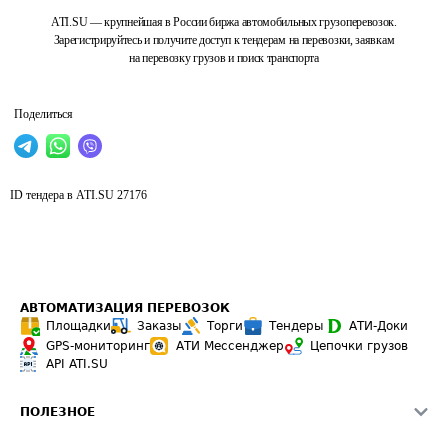
ATI.SU — крупнейшая в России биржа автомобильных грузоперевозок.
Зарегистрируйтесь и получите доступ к тендерам на перевозки, заявкам
на перевозку грузов и поиск транспорта
Поделиться
ID тендера в ATI.SU
27176
АВТОМАТИЗАЦИЯ ПЕРЕВОЗОК
Площадки
Заказы
Торги
Тендеры
АТИ-Доки
GPS-мониторинг
АТИ Мессенджер
Цепочки грузов
API ATI.SU
ПОЛЕЗНОЕ
Расчет расстояний