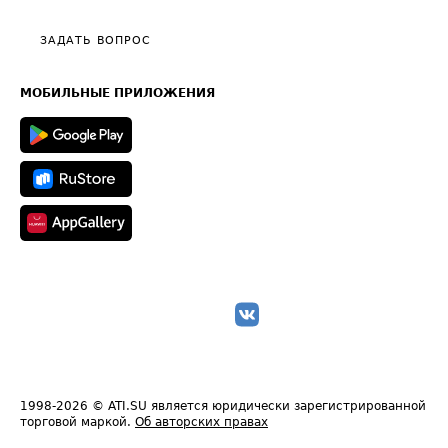
Видео по работе с ATI.SU
Политика конфиденциальности
Полезное по перевозкам
Общие положения
ЗАДАТЬ ВОПРОС
Часто задаваемые вопросы (FAQ)
Карта сайта
Техническая информация
МОБИЛЬНЫЕ ПРИЛОЖЕНИЯ
1998-2026
© ATI.SU является юридически зарегистрированной
торговой маркой.
Об авторских правах