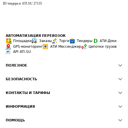
ID тендера в ATI.SU
27135
АВТОМАТИЗАЦИЯ ПЕРЕВОЗОК
Площадки
Заказы
Торги
Тендеры
АТИ-Доки
GPS-мониторинг
АТИ Мессенджер
Цепочки грузов
API ATI.SU
ПОЛЕЗНОЕ
Расчет расстояний
БЕЗОПАСНОСТЬ
Академия ATI.SU
ATI.SU о безопасности
Звезды ATI.SU на вашем сайте
КОНТАКТЫ И ТАРИФЫ
Памятка по проверке контрагентов
Индекс ATI.SU FTL РФ
О системе ATI.SU
Светофор+
Средние ставки
ИНФОРМАЦИЯ
Контактная информация
Страхование
Выгодные направления
Блог
Реклама на сайте
О формировании Паспорта
ПОМОЩЬ
Эксклюзивные материалы
Тарифы