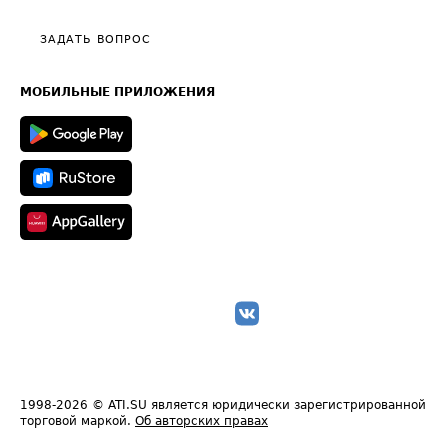
Видео по работе с ATI.SU
Политика конфиденциальности
Полезное по перевозкам
Общие положения
ЗАДАТЬ ВОПРОС
Часто задаваемые вопросы (FAQ)
Карта сайта
Техническая информация
МОБИЛЬНЫЕ ПРИЛОЖЕНИЯ
1998-2026
© ATI.SU является юридически зарегистрированной
торговой маркой.
Об авторских правах