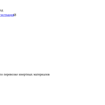
од
гистрация
по перевозке инертных материалов