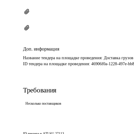
Доп. информация
Название тендера на площадке проведения: 
Доставка грузо
ID тендера на площадке проведения: 
46906f0a-1228-497e-bb
Требования
Несколько поставщиков
ID тендера в ATI.SU
27113