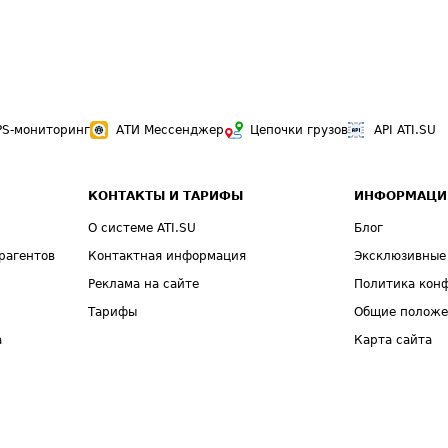
PS-мониторинг
АТИ Мессенджер
Цепочки грузов
API ATI.SU
КОНТАКТЫ И ТАРИФЫ
ИНФОРМАЦИ
О системе ATI.SU
Блог
рагентов
Контактная информация
Эксклюзивные
Реклама на сайте
Политика кон
Тарифы
Общие полож
а
Карта сайта