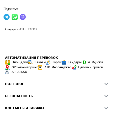
Поделиться
ID тендера в ATI.SU
27112
АВТОМАТИЗАЦИЯ ПЕРЕВОЗОК
Площадки
Заказы
Торги
Тендеры
АТИ-Доки
GPS-мониторинг
АТИ Мессенджер
Цепочки грузов
API ATI.SU
ПОЛЕЗНОЕ
Расчет расстояний
БЕЗОПАСНОСТЬ
Академия ATI.SU
ATI.SU о безопасности
Звезды ATI.SU на вашем сайте
КОНТАКТЫ И ТАРИФЫ
Памятка по проверке контрагентов