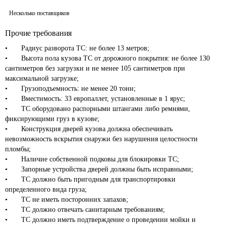
Несколько поставщиков
Прочие требования
•	Радиус разворота ТС: не более 13 метров;

•	Высота пола кузова ТС от дорожного покрытия: не более 130 
сантиметров без загрузки и не менее 105 сантиметров при 
максимальной загрузке;

•	Грузоподъемность: не менее 20 тонн;

•	Вместимость: 33 европаллет, установленные в 1 ярус;

•	ТС оборудовано распорными штангами либо ремнями, 
фиксирующими груз в кузове;

•	Конструкция дверей кузова должна обеспечивать 
невозможность вскрытия снаружи без нарушения целостности 
пломбы;

•	Наличие собственной подковы для блокировки ТС;

•	Запорные устройства дверей должны быть исправными;

•	ТС должно быть пригодным для транспортировки 
определенного вида груза;

•	ТС не иметь посторонних запахов;

•	ТС должно отвечать санитарным требованиям;

•	ТС должно иметь подтверждение о проведении мойки и 