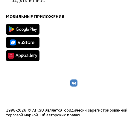
Общие положения
ЗАДАТЬ ВОПРОС
Часто задаваемые вопросы (FAQ)
Карта сайта
Техническая информация
МОБИЛЬНЫЕ ПРИЛОЖЕНИЯ
1998-2026
© ATI.SU является юридически зарегистрированной
торговой маркой.
Об авторских правах