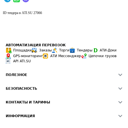
ID тендера в ATI.SU
27066
АВТОМАТИЗАЦИЯ ПЕРЕВОЗОК
Площадки
Заказы
Торги
Тендеры
АТИ-Доки
GPS-мониторинг
АТИ Мессенджер
Цепочки грузов
API ATI.SU
ПОЛЕЗНОЕ
Расчет расстояний
БЕЗОПАСНОСТЬ
Академия ATI.SU
ATI.SU о безопасности
Звезды ATI.SU на вашем сайте
КОНТАКТЫ И ТАРИФЫ
Памятка по проверке контрагентов
Индекс ATI.SU FTL РФ
О системе ATI.SU
Светофор+
Средние ставки
ИНФОРМАЦИЯ
Контактная информация
Страхование
Выгодные направления
Блог
Реклама на сайте