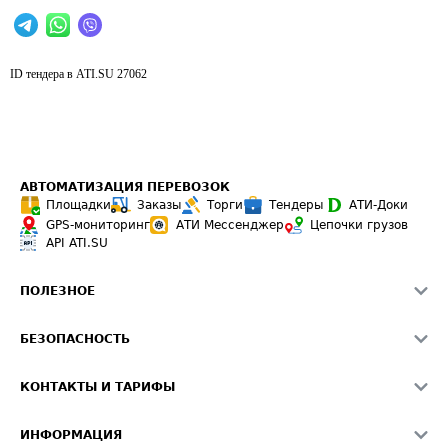
ID тендера в ATI.SU
27062
АВТОМАТИЗАЦИЯ ПЕРЕВОЗОК
Площадки
Заказы
Торги
Тендеры
АТИ-Доки
GPS-мониторинг
АТИ Мессенджер
Цепочки грузов
API ATI.SU
ПОЛЕЗНОЕ
Расчет расстояний
БЕЗОПАСНОСТЬ
Академия ATI.SU
ATI.SU о безопасности
Звезды ATI.SU на вашем сайте
КОНТАКТЫ И ТАРИФЫ
Памятка по проверке контрагентов
Индекс ATI.SU FTL РФ
О системе ATI.SU
Светофор+
Средние ставки
ИНФОРМАЦИЯ
Контактная информация