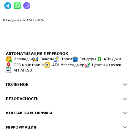
ID тендера в ATI.SU
27024
АВТОМАТИЗАЦИЯ ПЕРЕВОЗОК
Площадки
Заказы
Торги
Тендеры
АТИ-Доки
GPS-мониторинг
АТИ Мессенджер
Цепочки грузов
API ATI.SU
ПОЛЕЗНОЕ
Расчет расстояний
БЕЗОПАСНОСТЬ
Академия ATI.SU
ATI.SU о безопасности
Звезды ATI.SU на вашем сайте
КОНТАКТЫ И ТАРИФЫ
Памятка по проверке контрагентов
Индекс ATI.SU FTL РФ
О системе ATI.SU
Светофор+
Средние ставки
ИНФОРМАЦИЯ
Контактная информация