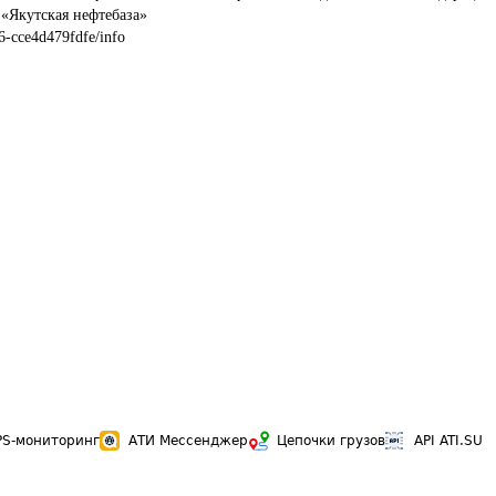
 «Якутская нефтебаза» 
6-cce4d479fdfe/info
PS-мониторинг
АТИ Мессенджер
Цепочки грузов
API ATI.SU