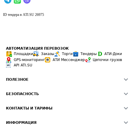
ID тендера в ATI.SU
26975
АВТОМАТИЗАЦИЯ ПЕРЕВОЗОК
Площадки
Заказы
Торги
Тендеры
АТИ-Доки
GPS-мониторинг
АТИ Мессенджер
Цепочки грузов
API ATI.SU
ПОЛЕЗНОЕ
Расчет расстояний
БЕЗОПАСНОСТЬ
Академия ATI.SU
ATI.SU о безопасности
Звезды ATI.SU на вашем сайте
КОНТАКТЫ И ТАРИФЫ
Памятка по проверке контрагентов
Индекс ATI.SU FTL РФ
О системе ATI.SU
Светофор+
Средние ставки
ИНФОРМАЦИЯ
Контактная информация
Страхование
Выгодные направления
Блог