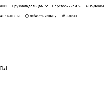
ашин
Грузовладельцам
Перевозчикам
АТИ-Доки
А
Ваши машины
Добавить машину
Заказы
ты