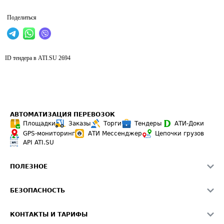
Поделиться
ID тендера в ATI.SU
2694
АВТОМАТИЗАЦИЯ ПЕРЕВОЗОК
Площадки
Заказы
Торги
Тендеры
АТИ-Доки
GPS-мониторинг
АТИ Мессенджер
Цепочки грузов
API ATI.SU
ПОЛЕЗНОЕ
Расчет расстояний
БЕЗОПАСНОСТЬ
Академия ATI.SU
ATI.SU о безопасности
Звезды ATI.SU на вашем сайте
КОНТАКТЫ И ТАРИФЫ
Памятка по проверке контрагентов