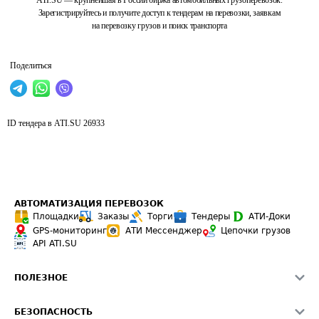
ATI.SU — крупнейшая в России биржа автомобильных грузоперевозок.
Зарегистрируйтесь и получите доступ к тендерам на перевозки, заявкам
на перевозку грузов и поиск транспорта
Поделиться
ID тендера в ATI.SU
26933
АВТОМАТИЗАЦИЯ ПЕРЕВОЗОК
Площадки
Заказы
Торги
Тендеры
АТИ-Доки
GPS-мониторинг
АТИ Мессенджер
Цепочки грузов
API ATI.SU
ПОЛЕЗНОЕ
Расчет расстояний
БЕЗОПАСНОСТЬ