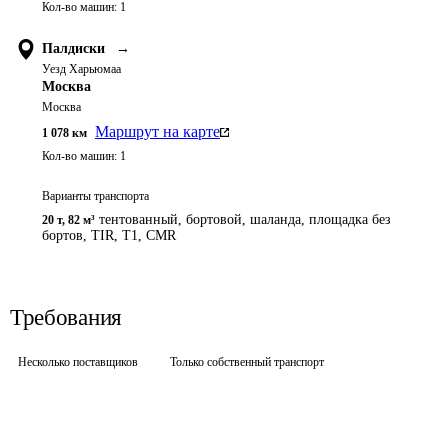
Кол-во машин:
1
Палдиски
→
Уезд Харьюмаа
Москва
Москва
Маршрут на карте
1 078
км
Кол-во машин:
1
Варианты транспорта
тентованный, бортовой, шаланда, площадка без
20 т
,
82 м³
бортов
,
TIR, T1, CMR
Требования
Несколько поставщиков
Только собственный транспорт