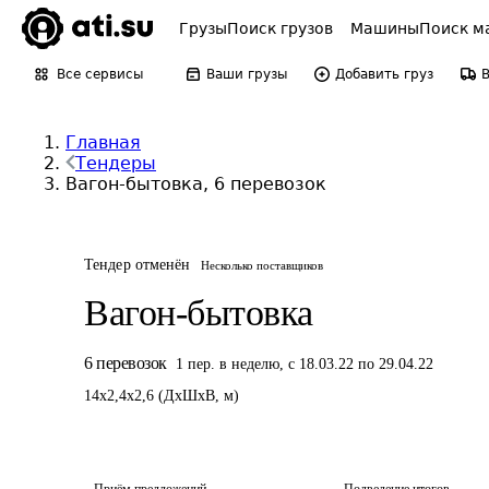
Грузы
Поиск грузов
Машины
Поиск м
Все сервисы
Ваши грузы
Добавить груз
Главная
Тендеры
Вагон-бытовка, 6 перевозок
Тендер отменён
Несколько поставщиков
Вагон-бытовка
6
перевозок
1
пер.
в неделю
,
с 18.03.22 по 29.04.22
14
x
2,4
x
2,6
(
ДxШxВ
,
м
)